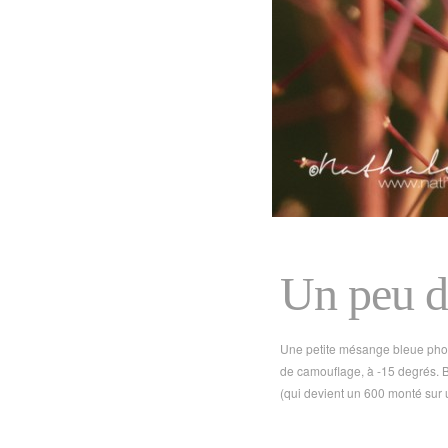
Un peu d
Une petite mésange bleue photo
de camouflage, à -15 degrés. B
(qui devient un 600 monté sur u