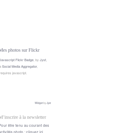
Mes photos sur Flickr
Javascript Flickr Badge
, by
Jyst
,
a
Social Media Aggregator
,
requires javascript.
Widget
by
Jyst
M’inscrire à la newsletter
Pour être tenu au courant des
activités photo : cliquez ici