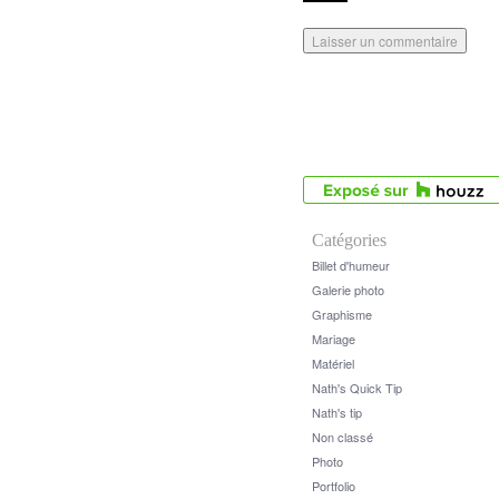
Catégories
Billet d'humeur
Galerie photo
Graphisme
Mariage
Matériel
Nath's Quick Tip
Nath's tip
Non classé
Photo
Portfolio