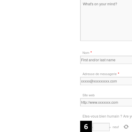
*
Nom
*
Adresse de messagerie
Site web
Etes-vous bien humain ? Are y
+
=
neuf