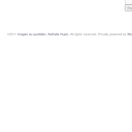
©2011
Images au quotidien, Nathalie Hupin
. All rights reserved. Proudly powered by
Wo