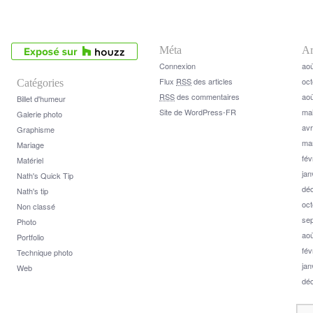
Méta
Ar
Connexion
aoû
Flux
RSS
des articles
oct
Catégories
RSS
des commentaires
aoû
Billet d'humeur
Site de WordPress-FR
ma
Galerie photo
avr
Graphisme
ma
Mariage
fév
Matériel
jan
Nath's Quick Tip
dé
Nath's tip
oct
Non classé
se
Photo
aoû
Portfolio
fév
Technique photo
jan
Web
dé