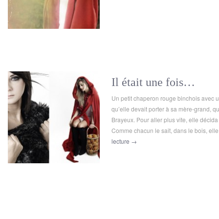
Il était une fois…
Un petit chaperon rouge binchois avec u
qu’elle devait porter à sa mère-grand, qui 
Brayeux. Pour aller plus vite, elle décid
Comme chacun le sait, dans le bois, elle
lecture
→