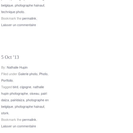
belgique
,
photographe hainaut
,
technique photo
.
Bookmark the
permalink
.
Laisser un commentaire
5 Oct ’13
By:
Nathalie Hupin
Filed under
Galerie photo
,
Photo
,
Portfolio
.
Tagged
bird
,
cigogne
,
nathalie
hupin photographe
,
oiseau
,
pairi
daiza
,
pairidaiza
,
photographe en
belgique
,
photographe hainaut
,
stork
.
Bookmark the
permalink
.
Laisser un commentaire