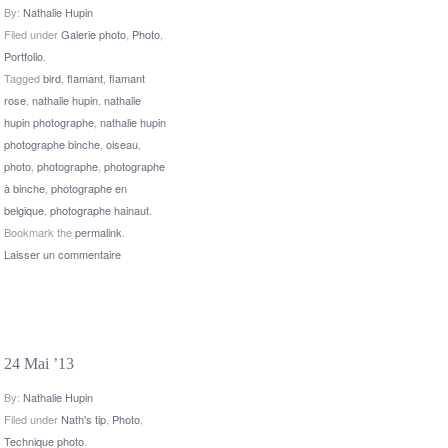
By:
Nathalie Hupin
Filed under
Galerie photo
,
Photo
,
Portfolio
.
Tagged
bird
,
flamant
,
flamant
rose
,
nathalie hupin
,
nathalie
hupin photographe
,
nathalie hupin
photographe binche
,
oiseau
,
photo
,
photographe
,
photographe
à binche
,
photographe en
belgique
,
photographe hainaut
.
Bookmark the
permalink
.
Laisser un commentaire
24 Mai ’13
By:
Nathalie Hupin
Filed under
Nath's tip
,
Photo
,
Technique photo
.