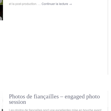
et la post-production. …
Continuer la lecture
→
Photos de fiançailles – engaged photo
session
Les photos de fiançailles sont une excellentes mise en bouche avant