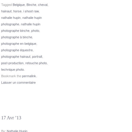
Tagged
Belgique
,
Binche
,
cheval
,
hainaut
,
horse
,
i shoot raw
,
nathalie hupin
,
nathalie hupin
photographe
,
nathalie hupin
photographe binche
,
photo
,
photographe à binche
,
photographe en belgique
,
photographe équestre
,
photographe hainaut
,
portrait
,
post-production
,
retouche photo
,
technique photo
.
Bookmark the
permalink
.
Laisser un commentaire
17 Avr ’13
By:
Nathalie Hupin