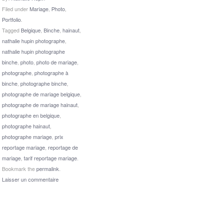
Filed under
Mariage
,
Photo
,
Portfolio
.
Tagged
Belgique
,
Binche
,
hainaut
,
nathalie hupin photographe
,
nathalie hupin photographe
binche
,
photo
,
photo de mariage
,
photographe
,
photographe à
binche
,
photographe binche
,
photographe de mariage belgique
,
photographe de mariage hainaut
,
photographe en belgique
,
photographe hainaut
,
photographe mariage
,
prix
reportage mariage
,
reportage de
mariage
,
tarif reportage mariage
.
Bookmark the
permalink
.
Laisser un commentaire