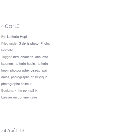
4 Oct ’13
By:
Nathalie Hupin
Filed under
Galerie photo
,
Photo
,
Portfolio
.
Tagged
bird
,
chouette
,
chouette
laponne
,
nathalie hupin
,
nathalie
hupin photographe
,
oiseau
,
pairi
daiza
,
photographe en belgique
,
photographe hainaut
.
Bookmark the
permalink
.
Laisser un commentaire
24 Août ’13