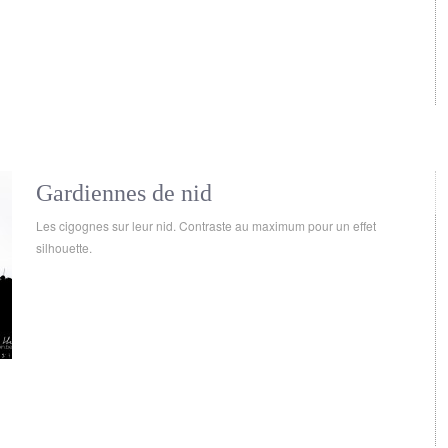
Gardiennes de nid
Les cigognes sur leur nid. Contraste au maximum pour un effet
silhouette.