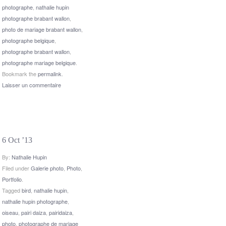
photographe
,
nathalie hupin
photographe brabant wallon
,
photo de mariage brabant wallon
,
photographe belgique
,
photographe brabant wallon
,
photographe mariage belgique
.
Bookmark the
permalink
.
Laisser un commentaire
6 Oct ’13
By:
Nathalie Hupin
Filed under
Galerie photo
,
Photo
,
Portfolio
.
Tagged
bird
,
nathalie hupin
,
nathalie hupin photographe
,
oiseau
,
pairi daiza
,
pairidaiza
,
photo
,
photographe de mariage