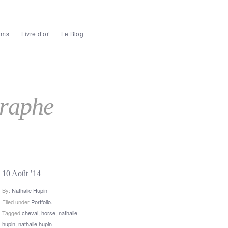
ums
Livre d’or
Le Blog
graphe
10 Août ’14
By:
Nathalie Hupin
Filed under
Portfolio
.
Tagged
cheval
,
horse
,
nathalie
hupin
,
nathalie hupin