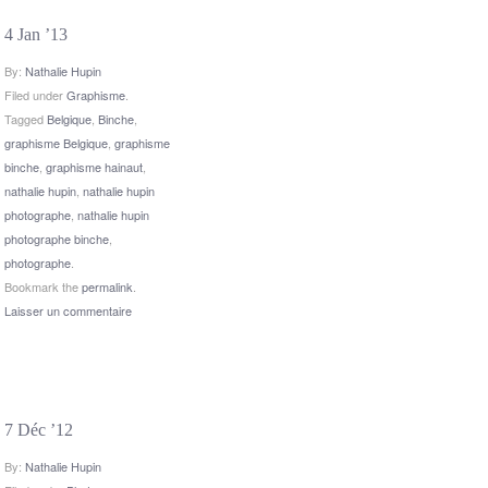
4 Jan ’13
By:
Nathalie Hupin
Filed under
Graphisme
.
Tagged
Belgique
,
Binche
,
graphisme Belgique
,
graphisme
binche
,
graphisme hainaut
,
nathalie hupin
,
nathalie hupin
photographe
,
nathalie hupin
photographe binche
,
photographe
.
Bookmark the
permalink
.
Laisser un commentaire
7 Déc ’12
By:
Nathalie Hupin