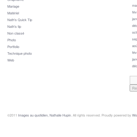
ma
Mariage
fév
Matériel
jan
Nath's Quick Tip
dé
Nath's tip
oct
Non classé
se
Photo
aoû
Portfolio
fév
Technique photo
jan
Web
dé
©2011
Images au quotidien, Nathalie Hupin
. All rights reserved. Proudly powered by
Wo