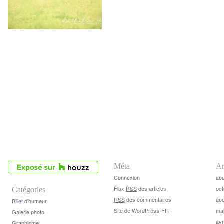
Méta
Ar
Connexion
aoû
Flux
RSS
des articles
oct
Catégories
RSS
des commentaires
aoû
Billet d'humeur
Site de WordPress-FR
ma
Galerie photo
avr
Graphisme