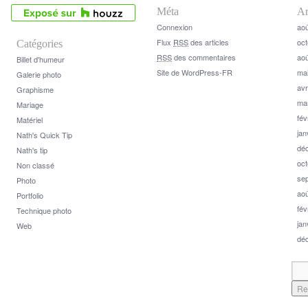
Méta
Ar
Connexion
aoû
Flux
RSS
des articles
oct
Catégories
RSS
des commentaires
aoû
Billet d'humeur
Site de WordPress-FR
ma
Galerie photo
avr
Graphisme
ma
Mariage
fév
Matériel
jan
Nath's Quick Tip
dé
Nath's tip
oct
Non classé
se
Photo
aoû
Portfolio
fév
Technique photo
jan
Web
dé