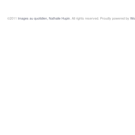
©2011
Images au quotidien, Nathalie Hupin
. All rights reserved. Proudly powered by
Wo