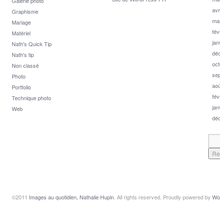
Galerie photo
avr
Graphisme
ma
Mariage
fév
Matériel
jan
Nath's Quick Tip
dé
Nath's tip
oct
Non classé
se
Photo
aoû
Portfolio
fév
Technique photo
jan
Web
dé
©2011
Images au quotidien, Nathalie Hupin
. All rights reserved. Proudly powered by
Wo