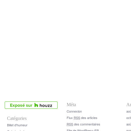
Méta
Ar
Connexion
aoû
Flux
RSS
des articles
oct
Catégories
RSS
des commentaires
aoû
Billet d'humeur
Site de WordPress-FR
ma